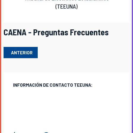
(TEEUNA)
CAENA - Preguntas Frecuentes
ARTÍCULO ANTERIOR: TEEUNA - PREGUNTAS FRECUENTES
ANTERIOR
INFORMACIÓN DE CONTACTO TEEUNA:
Medio oficial de comunicación:
Consultas, asambleas, actividades y elecciones