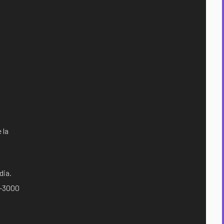
 la
dia.
6-3000