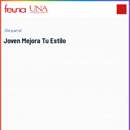
¡Sé parte!
Joven Mejora Tu Estilo
Grupo de estudiantes voluntarios que quieren compartir
experiencias, contar con un grupo de referencia y desarrollar
habilidades en liderazgo.
Desde el 2008 se impulsa, el grupo Joven Mejora tu Estilo
(JME), en donde, de forma voluntaria se integran estudiantes de
la Universidad Nacional que quieren compartir experiencias,
contar con un grupo de referencia y desarrollar habilidades en
liderazgo. Se reúnen una vez a la semana para capacitarse,