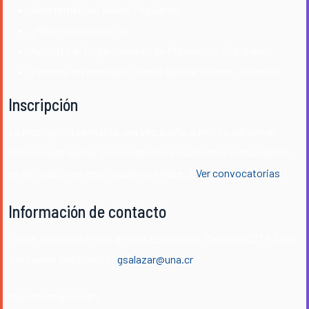
Área temática: Bailes Populares
¿Representativo?: Si
Adscrito a: Departamento de Promoción Estudiantil
Persona responsable: Gerald Salazar Gómez - Director
Inscripción
La inscripción se realiza una vez al año, a inicios del primer
ciclo. Puede revisar convocatorias a audiciones e inscripción
en agrupaciones en el siguiente enlace: [
Ver convocatorias
]
Información de contacto
Tercer piso del edificio de Vida Estudiantil. Teléfono 2277-3201,
o al correo electrónico:
gsalazar@una.cr
Más información en: